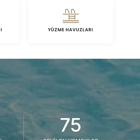
I
YÜZME HAVUZLARI
75