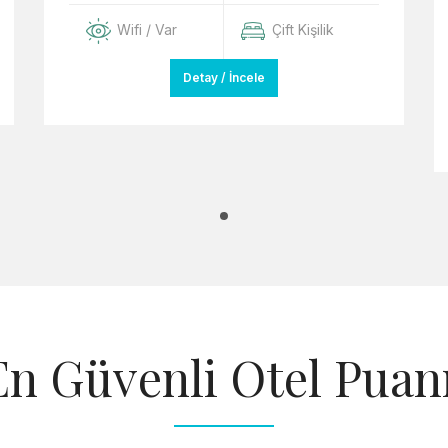
Wifi / Var
Çift Kişilik
Detay / İncele
En Güvenli Otel Puanı