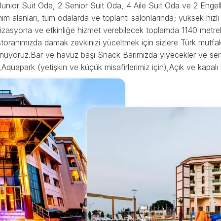
nıor Suit Oda, 2 Senior Suit Oda, 4 Aile Suit Oda ve 2 Engel
m alanları, tüm odalarda ve toplantı salonlarında; yüksek hızlı 
anizasyona ve etkinliğe hizmet verebilecek toplamda 1140 metreka
toranımızda damak zevkinizi yüceltmek için sizlere Türk mutfakla
unuyoruz.Bar ve havuz başı Snack Barımızda yiyecekler ve serin
Aquapark (yetişkin ve küçük misafirlerimiz için),Açık ve kapalı 