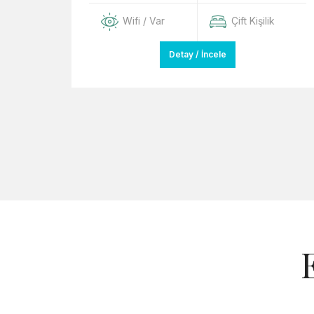
Wifi / Var
Çift Kişilik
lik 2
Detay / İncele