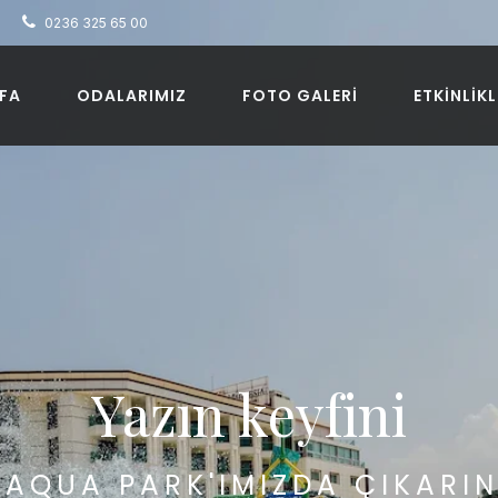
a
0236 325 65 00
FA
ODALARIMIZ
FOTO GALERI
ETKINLIK
Yazın keyfini
AQUA PARK'IMIZDA ÇIKARI