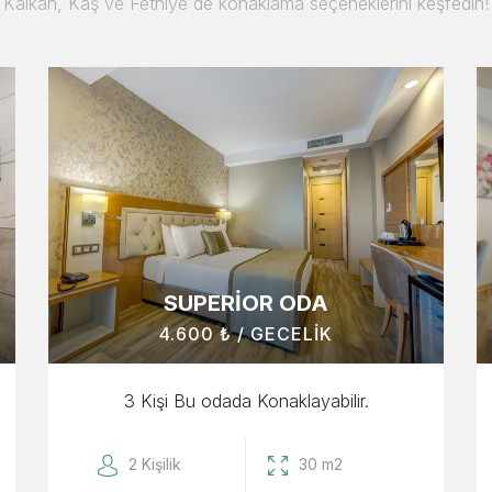
Kalkan, Kaş ve Fethiye de konaklama seçeneklerini keşfedin!
SUPERIOR ODA
4.600 ₺ / GECELIK
3 Kişi Bu odada Konaklayabilir.
2 Kişilik
30 m2