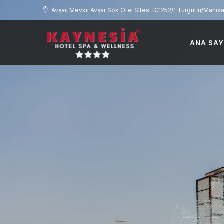
Avşar, Mevkii Avşar Sok Otel Sitesi D:1252/1 Turgutlu/Manis
ANA SAY