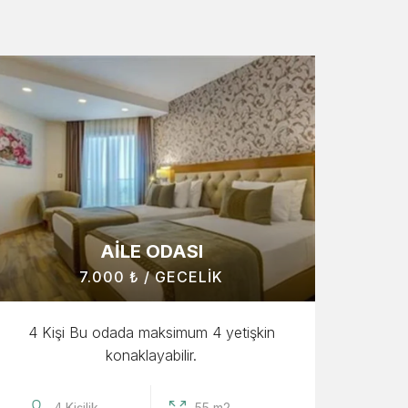
AILE ODASI
7.000 ₺ / GECELIK
4 Kişi Bu odada maksimum 4 yetişkin
konaklayabilir.
4 Kişilik
55 m2