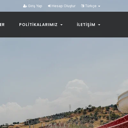
Giriş Yap
Hesap Oluştur
Türkçe
LER
POLITIKALARIMIZ
İLETIŞIM
N